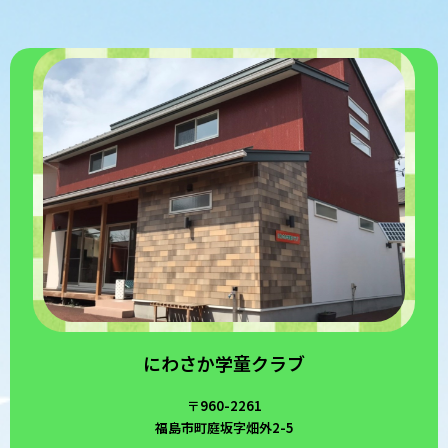
にわさか学童クラブ
〒960-2261
福島市町庭坂字畑外2-5