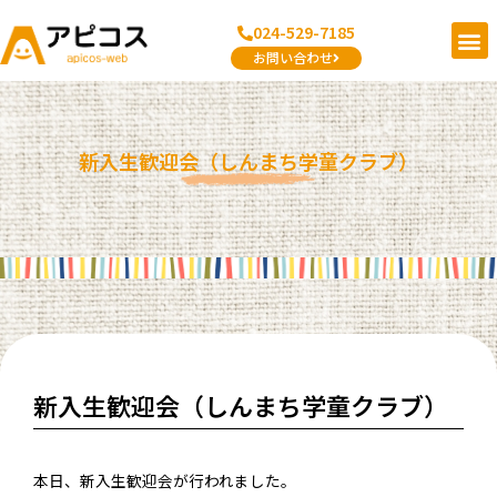
内
メ
024-529-7185
容
ニ
お問い合わせ
を
ュ
ス
Post
ー
キ
navigation
ッ
新入生歓迎会（しんまち学童クラブ）
プ
新入生歓迎会（しんまち学童クラブ）
本日、新入生歓迎会が行われました。