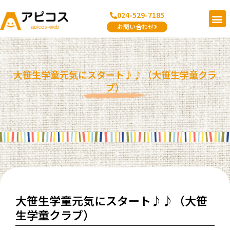
内
メ
024-529-7185
容
ニ
お問い合わせ
を
ュ
ス
ー
キ
ッ
大笹生学童元気にスタート♪♪（大笹生学童クラ
プ
ブ）
大笹生学童元気にスタート♪♪（大笹
生学童クラブ）