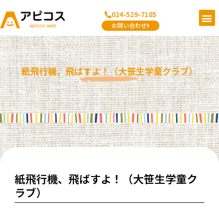
内
メ
024-529-7185
容
ニ
お問い合わせ
を
ュ
ス
ー
キ
ッ
紙飛行機、飛ばすよ！（大笹生学童クラブ）
プ
紙飛行機、飛ばすよ！（大笹生学童ク
ラブ）