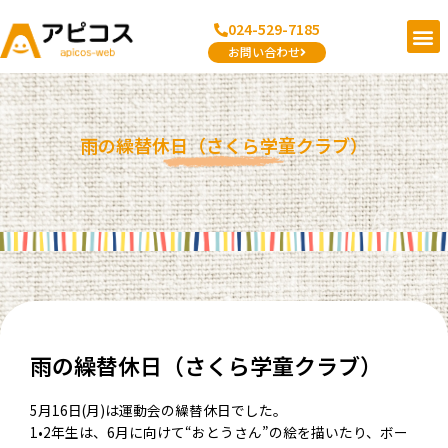
内
メ
024-529-7185
容
ニ
お問い合わせ
を
ュ
ス
ー
キ
ッ
雨の繰替休日（さくら学童クラブ）
プ
雨の繰替休日（さくら学童クラブ）
5月16日(月)は運動会の繰替休日でした。
1•2年生は、6月に向けて“おとうさん”の絵を描いたり、ボー