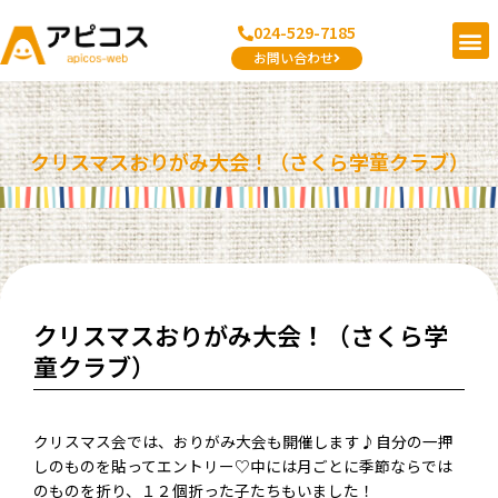
内
メ
024-529-7185
容
ニ
お問い合わせ
を
ュ
ス
Post
ー
キ
navigation
ッ
クリスマスおりがみ大会！（さくら学童クラブ）
プ
クリスマスおりがみ大会！（さくら学
童クラブ）
クリスマス会では、おりがみ大会も開催します♪自分の一押
しのものを貼ってエントリー♡中には月ごとに季節ならでは
のものを折り、１２個折った子たちもいました！